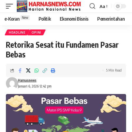
Aa
New
e-Koran
Politik
Ekonomi Bisnis
Pemerintahan
HEADLINE
OPINI
Retorika Sesat itu Fundamen Pasar
Bebas
5 Min Read
Harnasnews
Januari 6, 2026 12:42 pm