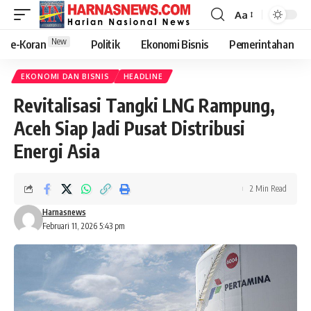
Aa
New
e-Koran
Politik
Ekonomi Bisnis
Pemerintahan
EKONOMI DAN BISNIS
HEADLINE
Revitalisasi Tangki LNG Rampung,
Aceh Siap Jadi Pusat Distribusi
Energi Asia
2 Min Read
Harnasnews
Februari 11, 2026 5:43 pm