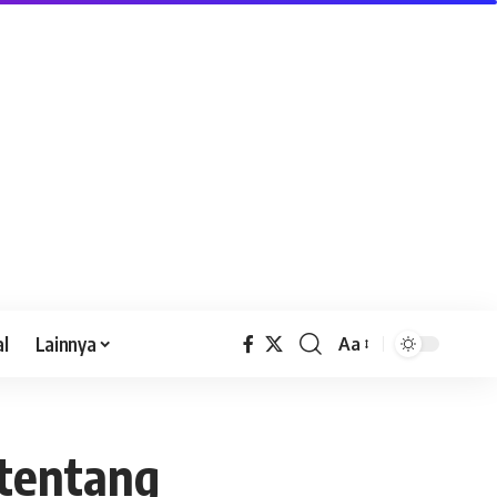
al
Lainnya
Aa
 tentang