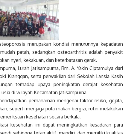
steoporosis merupakan kondisi menurunnya kepadatan
mudah patah, sedangkan osteoarthritis adalah penyakit
kan nyeri, kekakuan, dan keterbatasan gerak.
ampurna, Lurah Jatisampurna, Rm. A. Yakin Ciptamulya dari
oki Kranggan, serta perwakilan dari Sekolah Lansia Kasih
ungan terhadap upaya peningkatan derajat kesehatan
 usia di wilayah Kecamatan Jatisampurna.
a mendapatkan pemahaman mengenai faktor risiko, gejala,
kan, seperti menjaga pola makan bergizi, rutin melakukan
 pemeriksaan kesehatan secara berkala.
kasi kesehatan ini dapat meningkatkan kesadaran para
endi sehingga tetap aktif, mandiri, dan memiliki kualitas