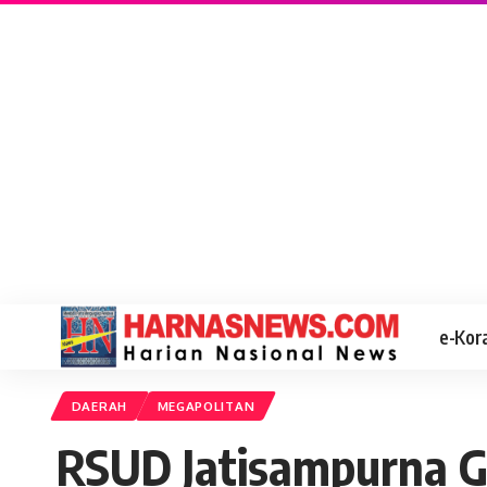
e-Kor
DAERAH
MEGAPOLITAN
RSUD Jatisampurna G