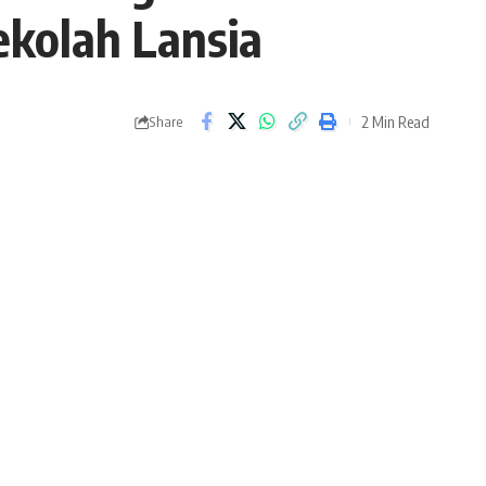
ekolah Lansia
2 Min Read
Share