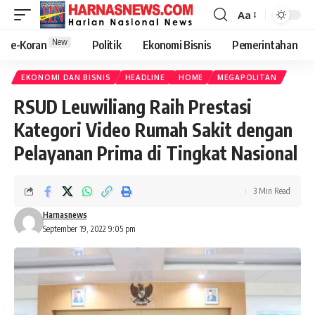
Aa
New
e-Koran
Politik
Ekonomi Bisnis
Pemerintahan
EKONOMI DAN BISNIS
HEADLINE
HOME
MEGAPOLITAN
RSUD Leuwiliang Raih Prestasi
Kategori Video Rumah Sakit dengan
Pelayanan Prima di Tingkat Nasional
3 Min Read
Harnasnews
September 19, 2022 9:05 pm