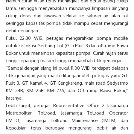
Namun curah hujan terus meningkat dan berlangsung cukup
lama, sehingga menyebabkan munculnya limpasan air yang
cukup deras dari kawasan sekitar ke saluran air jalan tol
sehingga kapasitas pompa tidak mampu cepat mengurangi
debit genangan.
Pukul 22.30 WIB, petugas mengarahkan pompa mobile
untuk ke lokasi Gerbang Tol (GT) Pluit 3 dan off ramp Rawa
Bokor untuk menambah kapasitas pompa. Curah hujan terus
tinggi sepanjang malam hingga menambah titik genangan.
“Sampai dengan siang ini pukul 11.00 WIB, terdapat delapan
titik genangan yang masih ditangani oleh petugas yaitu GT
Pluit 3, GT Kamal 4, GT Cengkareng, main road Sedyatmo
KM 24B, KM 25B, KM 27A, dan Off ramp Rawa Bokor,”
katanya.
Lebih lanjut, petugas Representative Office 2 Jasamarga
Metropolitan Tollroad, Jasamarga Tollroad Operator
(JMTO), Jasamarga Tollroad Maintenance (JMTM) dan
Kepolisian terus berupaya mengurangi debit air dan