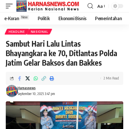
Aa
New
e-Koran
Politik
Ekonomi Bisnis
Pemerintahan
HEADLINE
NASIONAL
Sambut Hari Lalu Lintas
Bhayangkara ke 70, Ditlantas Polda
Jatim Gelar Baksos dan Bakkes
2 Min Read
Harnasnews
September 10, 2025 3:47 pm