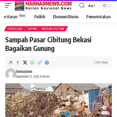
Aa
New
e-Koran
Politik
Ekonomi Bisnis
Pemerintahan
HEADLINE
HOME
MEGAPOLITAN
Sampah Pasar Cibitung Bekasi
Bagaikan Gunung
2 Min Read
Harnasnews
September 21, 2022 6:36 am