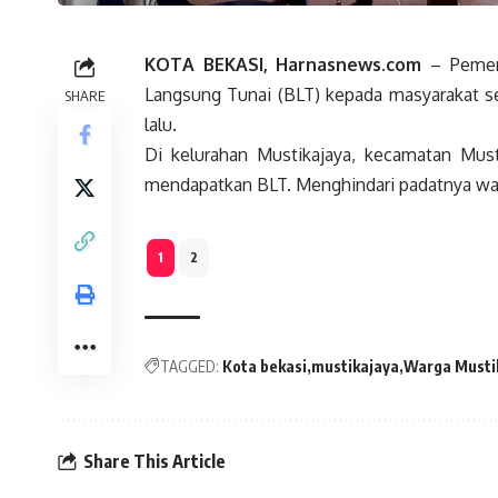
KOTA BEKASI, Harnasnews.com
– Pemeri
Langsung Tunai (BLT) kepada masyarakat 
SHARE
lalu.
Di kelurahan Mustikajaya, kecamatan Must
mendapatkan BLT. Menghindari padatnya war
1
2
TAGGED:
Kota bekasi
mustikajaya
Warga Musti
Share This Article