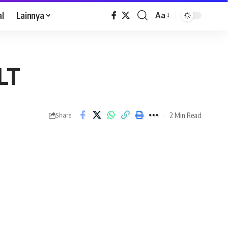
al
Lainnya
Aa
LT
2 Min Read
Share