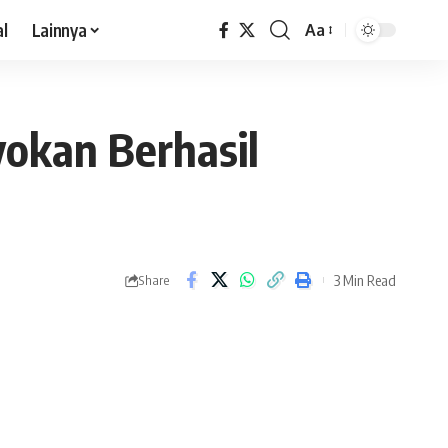
al
Lainnya
Aa
okan Berhasil
3 Min Read
Share