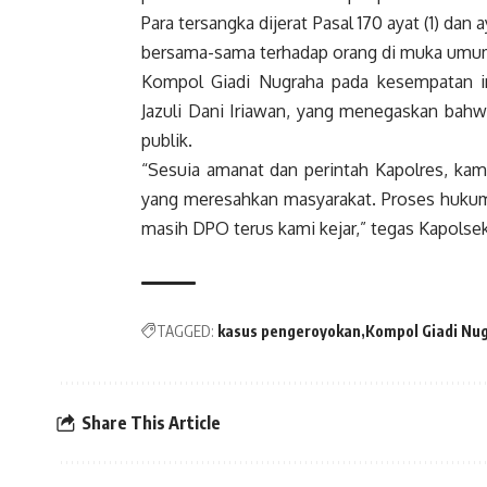
Para tersangka dijerat Pasal 170 ayat (1) da
bersama-sama terhadap orang di muka umum
Kompol Giadi Nugraha pada kesempatan i
Jazuli Dani Iriawan, yang menegaskan bahwa
publik.
“Sesuia amanat dan perintah Kapolres, ka
yang meresahkan masyarakat. Proses hukum 
masih DPO terus kami kejar,” tegas Kapolse
TAGGED:
kasus pengeroyokan
Kompol Giadi Nug
Share This Article