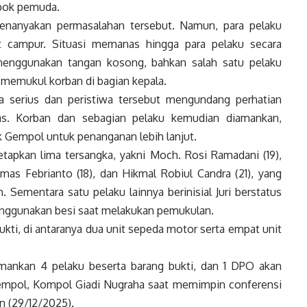
pok pemuda.
enanyakan permasalahan tersebut. Namun, para pelaku
t campur. Situasi memanas hingga para pelaku secara
enggunakan tangan kosong, bahkan salah satu pelaku
 memukul korban di bagian kepala.
ka serius dan peristiwa tersebut mengundang perhatian
as. Korban dan sebagian pelaku kemudian diamankan,
k Gempol untuk penanganan lebih lanjut.
tapkan lima tersangka, yakni Moch. Rosi Ramadani (19),
s Febrianto (18), dan Hikmal Robiul Candra (21), yang
 Sementara satu pelaku lainnya berinisial Juri berstatus
nggunakan besi saat melakukan pemukulan.
kti, di antaranya dua unit sepeda motor serta empat unit
amankan 4 pelaku beserta barang bukti, dan 1 DPO akan
Gempol, Kompol Giadi Nugraha saat memimpin conferensi
n (29/12/2025).