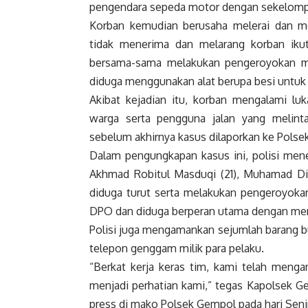
pengendara sepeda motor dengan sekelom
Korban kemudian berusaha melerai dan m
tidak menerima dan melarang korban iku
bersama-sama melakukan pengeroyokan m
diduga menggunakan alat berupa besi untuk
Akibat kejadian itu, korban mengalami lu
warga serta pengguna jalan yang melint
sebelum akhirnya kasus dilaporkan ke Polse
Dalam pengungkapan kasus ini, polisi mene
Akhmad Robitul Masduqi (21), Muhamad Dima
diduga turut serta melakukan pengeroyokan.
DPO dan diduga berperan utama dengan me
Polisi juga mengamankan sejumlah barang bu
telepon genggam milik para pelaku.
“Berkat kerja keras tim, kami telah meng
menjadi perhatian kami,” tegas Kapolsek 
press di mako Polsek Gempol pada hari Seni