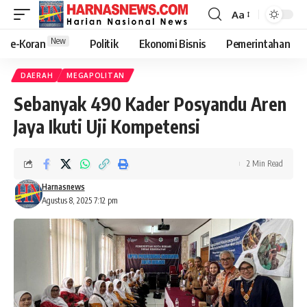
Aa
New
e-Koran
Politik
Ekonomi Bisnis
Pemerintahan
DAERAH
MEGAPOLITAN
Sebanyak 490 Kader Posyandu Aren
Jaya Ikuti Uji Kompetensi
2 Min Read
Harnasnews
Agustus 8, 2025 7:12 pm