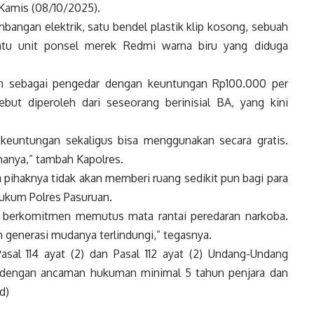
 Kamis (08/10/2025).
imbangan elektrik, satu bendel plastik klip kosong, sebuah
atu unit ponsel merek Redmi warna biru yang diduga
n sebagai pengedar dengan keuntungan Rp100.000 per
ut diperoleh dari seseorang berinisial BA, yang kini
keuntungan sekaligus bisa menggunakan secara gratis.
anya,” tambah Kapolres.
 pihaknya tidak akan memberi ruang sedikit pun bagi para
hukum Polres Pasuruan.
s berkomitmen memutus mata rantai peredaran narkoba.
n generasi mudanya terlindungi,” tegasnya.
asal 114 ayat (2) dan Pasal 112 ayat (2) Undang-Undang
 dengan ancaman hukuman minimal 5 tahun penjara dan
d)