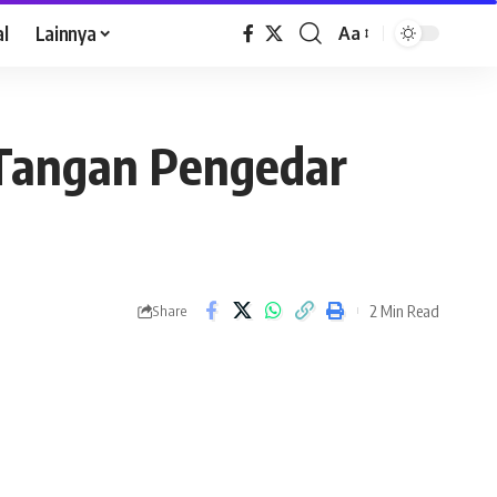
al
Lainnya
Aa
 Tangan Pengedar
2 Min Read
Share