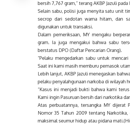
bersih 7,767 gram,” terang AKBP Jazuli pada
Selain sabu, polisi juga menyita satu unit t
secrop dari sedotan warna hitam, dan s
digunakan untuk transaksi.
Dalam pemeriksaan, MY mengaku berpera
gram. Ia juga mengakui bahwa sabu terseb
berstatus DPO (Daftar Pencarian Orang).
“Pelaku mengedarkan sabu untuk mencari 
Saat ini kami masih memburu pemasok utam
Lebih lanjut, AKBP Jazuli menegaskan bahwa
pelaku penyalahgunaan narkoba di wilayah 
“Kasus ini menjadi bukti bahwa kami teru
Kami ingin Pasuruan bersih dari narkotika da
Atas perbuatannya, tersangka MY dijerat P
Nomor 35 Tahun 2009 tentang Narkotika,
maksimal seumur hidup atau pidana mati.(Hi