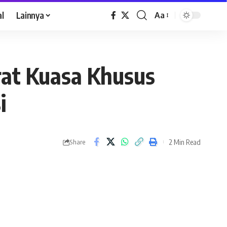
al
Lainnya
Aa
rat Kuasa Khusus
i
2 Min Read
Share