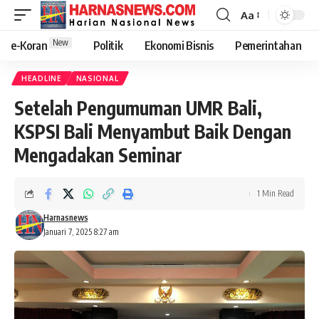
Aa
New
e-Koran
Politik
Ekonomi Bisnis
Pemerintahan
HEADLINE
NASIONAL
Setelah Pengumuman UMR Bali,
KSPSI Bali Menyambut Baik Dengan
Mengadakan Seminar
1 Min Read
Harnasnews
Januari 7, 2025 8:27 am