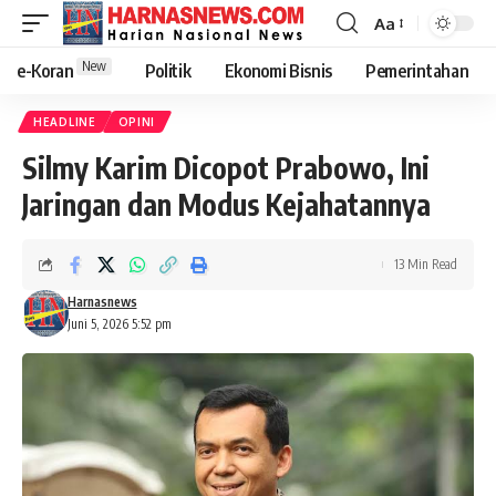
Aa
New
e-Koran
Politik
Ekonomi Bisnis
Pemerintahan
HEADLINE
OPINI
Silmy Karim Dicopot Prabowo, Ini
Jaringan dan Modus Kejahatannya
13 Min Read
Harnasnews
Juni 5, 2026 5:52 pm