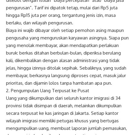
disebut dengan istilah “biaya percepatan” atau “biaya jasa
pengurusan”. Tarif ini dipatok tetap, mulai dari Rp5 juta
hingga Rp15 juta per orang, tergantung jenis izin, masa
berlaku, dan wilayah pengurusan.
Biaya ini wajib dibayar oleh setiap pemohon asing maupun
pengusaha yang menguruskan karyawan asingnya. Siapa pun
yang menolak membayar, akan mendapatkan perlakuan
buruk: berkas ditahan berbulan-bulan, diperiksa berulang
kali, dikembalikan dengan alasan administrasi yang tidak
jelas, hingga izinnya ditolak sepihak. Sebaliknya, yang sudah
membayar, berkasnya langsung diproses cepat, masuk jalur
prioritas, dan dijamin lolos tanpa hambatan apa pun.
2. Pengumpulan Uang Terpusat ke Pusat
Uang yang dikumpulkan dari seluruh kantor imigrasi di 34
provinsi tidak disimpan di daerah, melainkan dikumpulkan
secara terpusat ke kas jaringan di Jakarta. Setiap kantor
wilayah imigrasi memiliki petugas khusus yang bertugas
mengumpulkan uang, membuat laporan jumlah pemasukan,