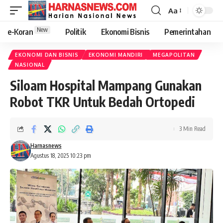
Aa
New
e-Koran
Politik
Ekonomi Bisnis
Pemerintahan
EKONOMI DAN BISNIS
EKONOMI MANDIRI
MEGAPOLITAN
NASIONAL
Siloam Hospital Mampang Gunakan
Robot TKR Untuk Bedah Ortopedi
3 Min Read
Harnasnews
Agustus 18, 2025 10:23 pm