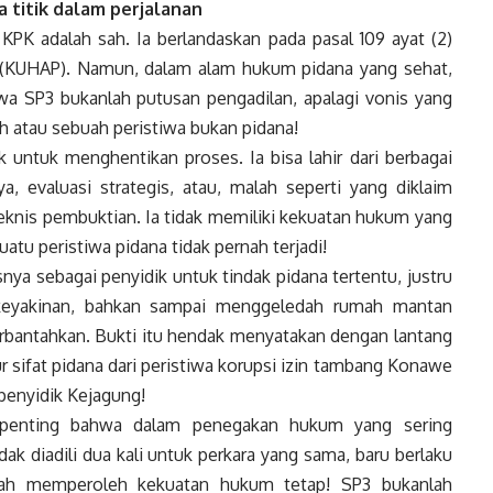
a titik dalam perjalanan
KPK adalah sah. Ia berlandaskan pada pasal 109 ayat (2)
(KUHAP). Namun, dalam alam hukum pidana yang sehat,
a SP3 bukanlah putusan pengadilan, apalagi vonis yang
h atau sebuah peristiwa bukan pidana!
k untuk menghentikan proses. Ia bisa lahir dari berbagai
a, evaluasi strategis, atau, malah seperti yang diklaim
eknis pembuktian. Ia tidak memiliki kekuatan hukum yang
atu peristiwa pidana tidak pernah terjadi!
ya sebagai penyidik untuk tindak pidana tertentu, justru
 keyakinan, bahkan sampai menggeledah rumah mantan
terbantahkan. Bukti itu hendak menyatakan dengan lantang
 sifat pidana dari peristiwa korupsi izin tambang Konawe
 penyidik Kejagung!
p penting bahwa dalam penegakan hukum yang sering
idak diadili dua kali untuk perkara yang sama, baru berlaku
elah memperoleh kekuatan hukum tetap! SP3 bukanlah