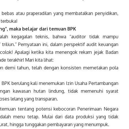
bebas atau praperadilan yang membatalkan penyidikan,
terbuka!
tung”, maka belajar dari temuan BPK
lah kegagalan teknis, bahwa “auditor tidak mampu
riliun.” Pernyataan ini, dalam perspektif audit keuangan
olok! Apalagi ketika kita menengok rekam jejak Badan
terakhir! Mari kita lihat:
un demi tahun, telah dengan konsisten memetakan pola
wa BPK berulang kali menemukan Izin Usaha Pertambangan
dengan kawasan hutan lindung, tidak memenuhi syarat
roses lelang yang transparan.
 temuan tentang potensi kebocoran Penerimaan Negara
dalah menu tetap. Mulai dari data produksi yang tidak
k akurat, hingga tunggakan pembayaran yang menumpuk.