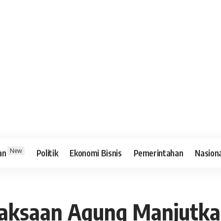
New
an
Politik
Ekonomi Bisnis
Pemerintahan
Nasion
jaksaan Agung Manjutka