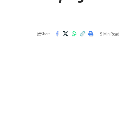
9 Min Read
Share