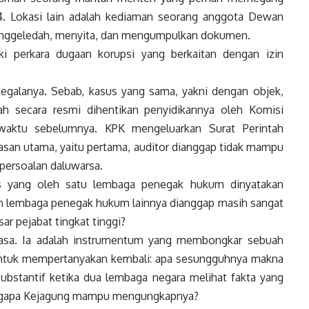
. Lokasi lain adalah kediaman seorang anggota Dewan
enggeledah, menyita, dan mengumpulkan dokumen.
i perkara dugaan korupsi yang berkaitan dengan izin
galanya. Sebab, kasus yang sama, yakni dengan objek,
ah secara resmi dihentikan penyidikannya oleh Komisi
waktu sebelumnya. KPK mengeluarkan Surat Perintah
asan utama, yaitu pertama, auditor dianggap tidak mampu
 persoalan daluwarsa.
s yang oleh satu lembaga penegak hukum dinyatakan
oleh lembaga penegak hukum lainnya dianggap masih sangat
r pejabat tingkat tinggi?
biasa. Ia adalah instrumentum yang membongkar sebuah
a untuk mempertanyakan kembali: apa sesungguhnya makna
bstantif ketika dua lembaga negara melihat fakta yang
ngapa Kejagung mampu mengungkapnya?