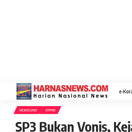
e-Kor
HEADLINE
OPINI
SP3 Bukan Vonis, Ke