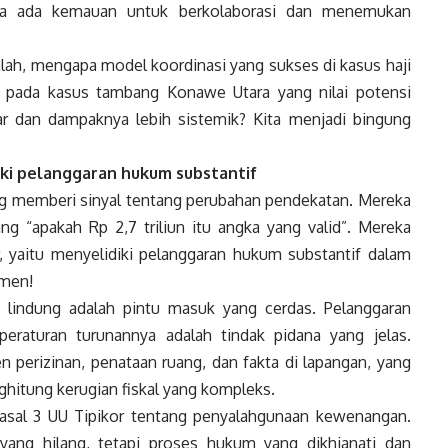
jika ada kemauan untuk berkolaborasi dan menemukan
ah, mengapa model koordinasi yang sukses di kasus haji
an pada kasus tambang Konawe Utara yang nilai potensi
sar dan dampaknya lebih sistemik? Kita menjadi bingung
iki pelanggaran hukum substantif
g memberi sinyal tentang perubahan pendekatan. Mereka
ng “apakah Rp 2,7 triliun itu angka yang valid”. Mereka
, yaitu menyelidiki pelanggaran hukum substantif dalam
amen!
 lindung adalah pintu masuk yang cerdas. Pelanggaran
raturan turunannya adalah tindak pidana yang jelas.
 perizinan, penataan ruang, dan fakta di lapangan, yang
ghitung kerugian fiskal yang kompleks.
asal 3 UU Tipikor tentang penyalahgunaan kewenangan.
yang hilang, tetapi proses hukum yang dikhianati dan