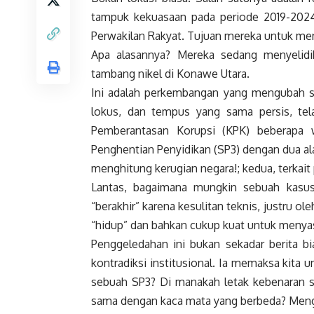
tampuk kekuasaan pada periode 2019-2024
Perwakilan Rakyat. Tujuan mereka untuk m
Apa alasannya? Mereka sedang menyelidik
tambang nikel di Konawe Utara.
Ini adalah perkembangan yang mengubah se
lokus, dan tempus yang sama persis, tel
Pemberantasan Korupsi (KPK) beberapa 
Penghentian Penyidikan (SP3) dengan dua al
menghitung kerugian negara!; kedua, terkait
Lantas, bagaimana mungkin sebuah kasu
“berakhir” karena kesulitan teknis, justru 
“hidup” dan bahkan cukup kuat untuk menyasa
Penggeledahan ini bukan sekadar berita 
kontradiksi institusional. Ia memaksa kit
sebuah SP3? Di manakah letak kebenaran su
sama dengan kaca mata yang berbeda? Me