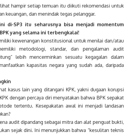
ihat hampir setiap temuan itu diikuti rekomendasi untuk
an keuangan, dan menindak tegas pelanggar.
ini di-SP3 itu seharusnya bisa menjadi momentum
BPK yang selama ini terbengkalai!
miliki kewenangan konstitusional untuk menilai dan/atau
miliki metodologi, standar, dan pengalaman audit
hitung” lebih mencerminkan sesuatu kegagalan dalam
manfaatkan kapasitas negara yang sudah ada, daripada
ngkin
ihat kasus lain yang ditangani KPK, yakni dugaan korupsi
n KPK dengan percaya diri menyatakan bahwa BPK sepakat
etode tertentu. Kesepakatan awal ini menjadi landasan
ukan?
rena audit dipandang sebagai mitra dan alat penguat bukti,
ukan sejak dini. Ini menunjukkan bahwa “kesulitan teknis