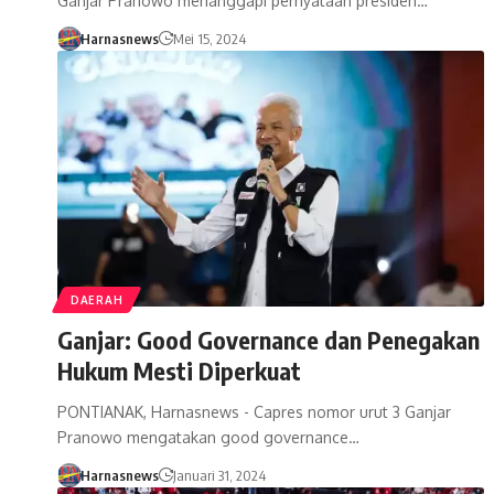
Ganjar Pranowo menanggapi pernyataan presiden…
Harnasnews
Mei 15, 2024
DAERAH
Ganjar: Good Governance dan Penegakan
Hukum Mesti Diperkuat
PONTIANAK, Harnasnews - Capres nomor urut 3 Ganjar
Pranowo mengatakan good governance…
Harnasnews
Januari 31, 2024