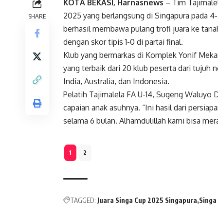
KOTA BEKASI, Harnasnews
– Tim Tajimalel
2025 yang berlangsung di Singapura pada 
SHARE
berhasil membawa pulang trofi juara ke tanah
dengan skor tipis 1-0 di partai final.
Klub yang bermarkas di Komplek Yonif Mekan
yang terbaik dari 20 klub peserta dari tujuh 
India, Australia, dan Indonesia.
Pelatih Tajimalela FA U-14, Sugeng Waluyo 
capaian anak asuhnya. “Ini hasil dari persiap
selama 6 bulan. Alhamdulillah kami bisa merai
1
2
TAGGED:
Juara Singa Cup 2025 Singapura
Singa