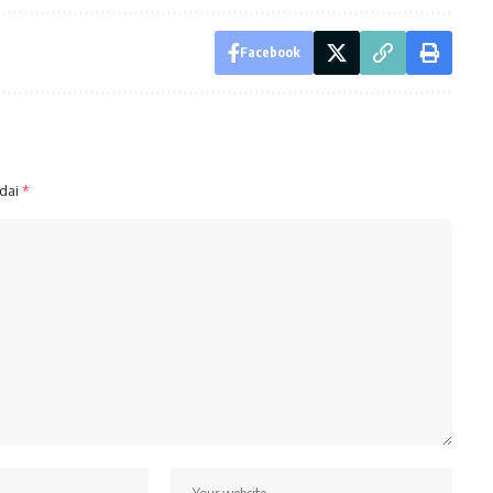
Facebook
ndai
*