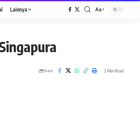
al
Lainnya
Aa
 Singapura
2 Min Read
Share