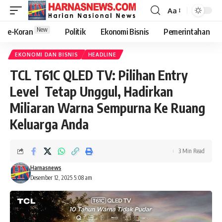
Aa
New
e-Koran
Politik
Ekonomi Bisnis
Pemerintahan
EKONOMI DAN BISNIS
HEADLINE
TCL T61C QLED TV: Pilihan Entry
Level Tetap Unggul, Hadirkan
Miliaran Warna Sempurna Ke Ruang
Keluarga Anda
3 Min Read
Harnasnews
Desember 12, 2025 5:08 am