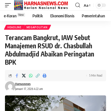
Aa
New
e-Koran
Politik
Ekonomi Bisnis
Pemerintahan
HEADLINE
MEGAPOLITAN
Terancam Bangkrut, IAW Sebut
Manajemen RSUD dr. Chasbullah
Abdulmadjid Abaikan Peringatan
BPK
5 Min Read
Harnasnews
Januari 17, 2026 4:22 am