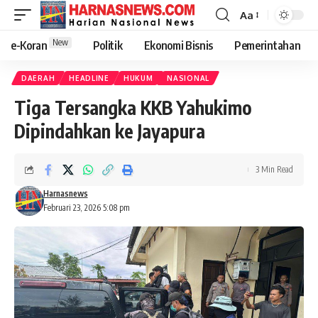
Aa
New
e-Koran
Politik
Ekonomi Bisnis
Pemerintahan
DAERAH
HEADLINE
HUKUM
NASIONAL
Tiga Tersangka KKB Yahukimo
Dipindahkan ke Jayapura
3 Min Read
Harnasnews
Februari 23, 2026 5:08 pm