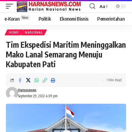
Aa
New
e-Koran
Politik
Ekonomi Bisnis
Pemerintahan
HOME
NASIONAL
Tim Ekspedisi Maritim Meninggalkan
Mako Lanal Semarang Menuju
Kabupaten Pati
1 Min Read
Harnasnews
September 29, 2022 4:09 pm