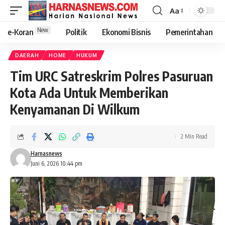
Aa
New
e-Koran
Politik
Ekonomi Bisnis
Pemerintahan
DAERAH
HOME
HUKUM
Tim URC Satreskrim Polres Pasuruan
Kota Ada Untuk Memberikan
Kenyamanan Di Wilkum
2 Min Read
Harnasnews
Juni 6, 2026 10:44 pm