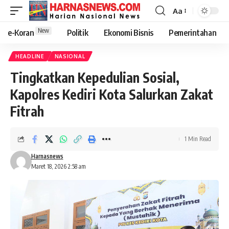
Aa
New
e-Koran
Politik
Ekonomi Bisnis
Pemerintahan
HEADLINE
NASIONAL
Tingkatkan Kepedulian Sosial,
Kapolres Kediri Kota Salurkan Zakat
Fitrah
1 Min Read
Harnasnews
Maret 18, 2026 2:58 am