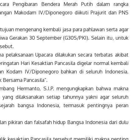
acara Pengibaran Bendera Merah Putih dalam rangka
pangan Makodam IV/Diponegoro diikuti Prajurit dan PNS
n tujuan mengenang kembali jasa para pahlawan serta agar
iwa Gerakan 30 September (G30S/PKI). Selain itu, untuk
sebut.
 pelaksanaan Upacara dilakukan secara terbatas akibat
ringatan Hari Kesaktian Pancasila digelar normal kembali
aran Kodam IV/Diponegoro bahkan di seluruh Indonesia.
 Bersama Pancasila”.
mbang Hermanto, S.I.P. mengungkapkan bahwa makna
la yang dilaksanakan setiap tahunnya yakni agar seluruh
ejarah bangsa Indonesia, termasuk pentingnya peran
lan pikiran dan falsafah hidup Bangsa Indonesia dari dulu
k kesaktian Pancasila tersebut memiliki makna penting