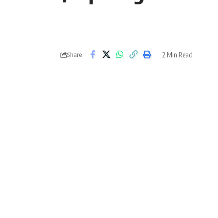
2 Min Read
Share