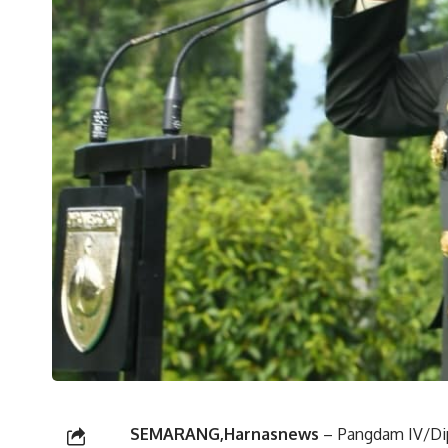
SEMARANG,Harnasnews
– Pangdam IV/Dip