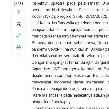
inspektur upacara pada pelaksanaan Up
SHARE
peringatan Hari Kesaktian Pancasila di La
Kodam IV/Diponegoro, Sabtu (01/10/2022).
Hari Kesaktian Pancasila diperingati denga
bangsa Indonesia mengingat kembali perist
mencegah terulangnya kembali peristiwa ter
Berbeda dengan tahun sebelumnya, di mana
pandemi Covid-19, namun kali ini Upacara pe
dan dilaksanakan serentak di seluruh jaj
Dengan mengangkat tema “Bangkit Bergerak
Kapendam IV/Diponegoro Kolonel Inf Ba
dibalik peringatan Hari Kesaktian Pancasi
masyarakat Indonesia dapat memahami s
Pancasila sebagai ideologi utama negara.
“Karena Pancasila pada hakekatnya adalah ja
hingga kini,” ungkapnya.
Ditambahkan Kapendam bahwa alasan di bali