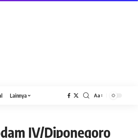
al
Lainnya
Aa
odam IV/Diponegoro