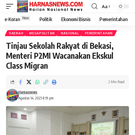
Aa
New
e-Koran
Politik
Ekonomi Bisnis
Pemerintahan
DAERAH
MEGAPOLITAN
NASIONAL
PEMERINTAHAN
Tinjau Sekolah Rakyat di Bekasi,
Menteri P2MI Wacanakan Ekskul
Class Migran
2 Min Read
Harnasnews
Agustus 14, 2025 8:19 pm