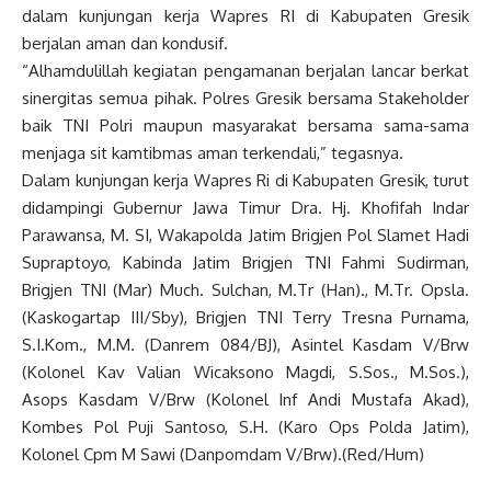
dalam kunjungan kerja Wapres RI di Kabupaten Gresik
berjalan aman dan kondusif.
“Alhamdulillah kegiatan pengamanan berjalan lancar berkat
sinergitas semua pihak. Polres Gresik bersama Stakeholder
baik TNI Polri maupun masyarakat bersama sama-sama
menjaga sit kamtibmas aman terkendali,” tegasnya.
Dalam kunjungan kerja Wapres Ri di Kabupaten Gresik, turut
didampingi Gubernur Jawa Timur Dra. Hj. Khofifah Indar
Parawansa, M. SI, Wakapolda Jatim Brigjen Pol Slamet Hadi
Supraptoyo, Kabinda Jatim Brigjen TNI Fahmi Sudirman,
Brigjen TNI (Mar) Much. Sulchan, M.Tr (Han)., M.Tr. Opsla.
(Kaskogartap III/Sby), Brigjen TNI Terry Tresna Purnama,
S.I.Kom., M.M. (Danrem 084/BJ), Asintel Kasdam V/Brw
(Kolonel Kav Valian Wicaksono Magdi, S.Sos., M.Sos.),
Asops Kasdam V/Brw (Kolonel Inf Andi Mustafa Akad),
Kombes Pol Puji Santoso, S.H. (Karo Ops Polda Jatim),
Kolonel Cpm M Sawi (Danpomdam V/Brw).(Red/Hum)