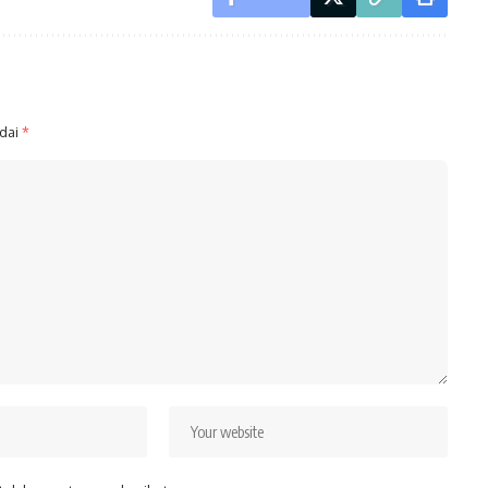
ndai
*