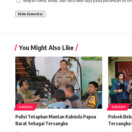
Simpan nama, email, dan situs web saya pada peramban ini un
You Might Also Like
DAERAH
DAERAH
Polisi Tetapkan Mantan Kabinda Papua
Polsek Beka
Barat Sebagai Tersangka
Tersangka 