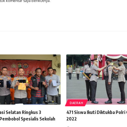
tuk komentar saya berikutnya.
DAERAH
si Selatan Ringkus 3
471 Siswa Ikuti Diktukba Polri 
Pembobol Spesialis Sekolah
2022