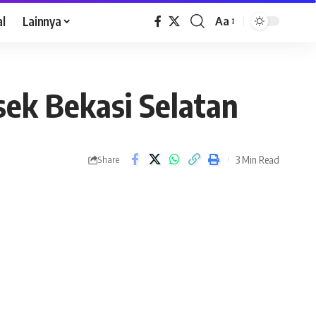
al
Lainnya
Aa
sek Bekasi Selatan
3 Min Read
Share