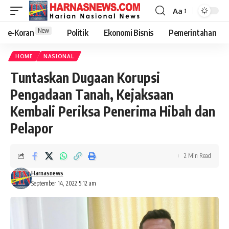
Aa
New
e-Koran
Politik
Ekonomi Bisnis
Pemerintahan
HOME
NASIONAL
Tuntaskan Dugaan Korupsi
Pengadaan Tanah, Kejaksaan
Kembali Periksa Penerima Hibah dan
Pelapor
2 Min Read
Harnasnews
September 14, 2022 5:12 am