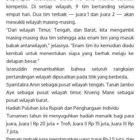
kompetisi. Di setiap wilayah, 9 tim bertanding selama
empat hari. Dua tim terbaik — juara 1 dan juara 2 — akan
mewakili wilayah masing-masing.
“Dari wilayah Timur, Tengah, dan Barat, kita mengambil
masing-masing dua tim sehingga ada enam tim yang masuk
babak antarwilayah,” jelasnya. “Enam tim itu kemudian diadu
kembali untuk menentukan siapa yang berhak melaju ke
delapan besar.”
Israruddin menambahkan bahwa seluruh rangkaian
pertandingan wilayah dipusatkan pada titik yang berbeda.
Syamtalira Aron sebagai pusat wilayah tengah, Tanah Jambo
Aye sebagai pusat wilayah timur, Krueng Mane sebagai
pusat wilayah barat.
Hadiah Puluhan Juta Rupiah dan Penghargaan Individu
Turnamen tahun ini menyuguhkan hadiah menarik bagi para
juara, Juara I Rp 20 juta + Trofi, Juara II Rp 15 juta, Juara III Rp
7 juta,
Pemain terbaik juga mendapatkan uang tunai Rp 1,5 juta, dan