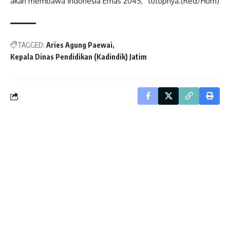
akan membawa Indonesia Emas 2045,” tutupnya.(Red/Hum)
TAGGED:
Aries Agung Paewai
Kepala Dinas Pendidikan (Kadindik) Jatim