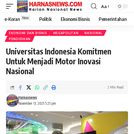
Aa
New
e-Koran
Politik
Ekonomi Bisnis
Pemerintahan
EKONOMI DAN BISNIS
MEGAPOLITAN
NASIONAL
PENDIDIKAN
Universitas Indonesia Komitmen
Untuk Menjadi Motor Inovasi
Nasional
2 Min Read
Harnasnews
November 13, 2025 5:25 pm