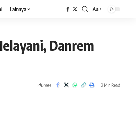
al
Lainnya
Aa
Melayani, Danrem
2 Min Read
Share