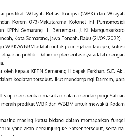
i predikat Wilayah Bebas Korupsi (WBK) dan Wilayah
andan Korem 073/Makutarama Kolonel Inf Purnomosidi
ngan KPPN Semarang II. Bertempat, Jl Ki Mangunsarkoro
ngah, Kota Semarang, Jawa Tengah. Rabu (21/09/2022).
ju WBK/WBBM adalah untuk pencegahan korupsi, kolusi
pelayanan publik. Dalam implementasinya adalah dengan
a.
oleh kepala KPPN Semarang II bapak Farkhan, S.E. Ak.,
alam kegiatan tersebut. Ikut mendampingi Danrem, para
 II siap memberikan masukan dalam mendampingi Satuan
uk meraih predikat WBK dan WBBM untuk mewakili Kodam
a masing-masing ketua bidang dalam memaparkan fungsi
nilai yang akan berkunjung ke Satker tersebut, serta hal