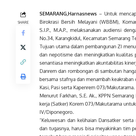
SEMARANG,Harnasnews
– Untuk mencapa
Birokrasi Bersih Melayani (WBBM), Kom
SHARE
S.I.P., M.A.P., melaksanakan audiensi de
No.34, Karangkidul, Kecamatan Semarang Te
Tujuan utama dalam pembangunan ZI menu
dan nepotisme dan meningkatkan kualitas 
senantiasa meningkatkan akuntabilitas kinerj
Danrem dan rombongan di sambutan hangat 
bersama stafnya dan menambah keakraban d
Kasi, Pasi serta Kapenrem 073/Makutarama.
Menurut Farkhan, S.E. Ak., KPPN Semarang
kerja (Satker) Korem 073/Makutarama unt
IV/Diponegoro.
“Keluwesan dan kelihaian Dansatker sert
dan tugasnya, harus bisa meyakinkan tim pe