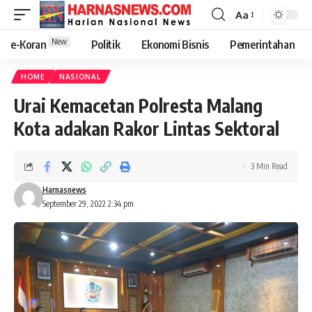
Aa
New
e-Koran
Politik
Ekonomi Bisnis
Pemerintahan
HOME
NASIONAL
Urai Kemacetan Polresta Malang
Kota adakan Rakor Lintas Sektoral
3 Min Read
Harnasnews
September 29, 2022 2:34 pm