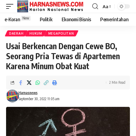
Aa
New
e-Koran
Politik
Ekonomi Bisnis
Pemerintahan
DAERAH
HUKUM
MEGAPOLITAN
Usai Berkencan Dengan Cewe BO,
Seorang Pria Tewas di Apartemen
Karena Minum Obat Kuat
2 Min Read
Harnasnews
September 30, 2022 11:05 am