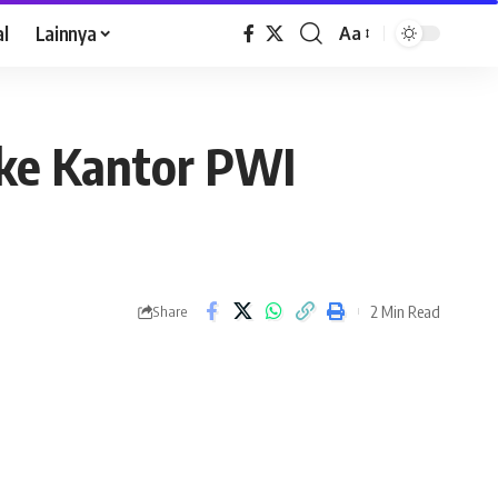
al
Lainnya
Aa
 ke Kantor PWI
2 Min Read
Share