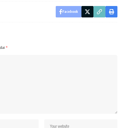
Facebook
ndai
*