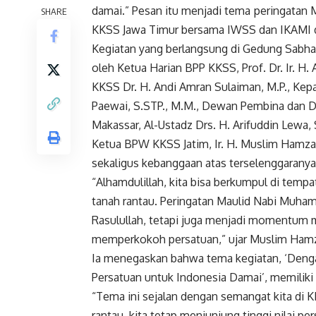
damai.” Pesan itu menjadi tema peringata
SHARE
KKSS Jawa Timur bersama IWSS dan IKAMI d
Kegiatan yang berlangsung di Gedung Sabha 
oleh Ketua Harian BPP KKSS, Prof. Dr. Ir. 
KKSS Dr. H. Andi Amran Sulaiman, M.P., Kepa
Paewai, S.STP., M.M., Dewan Pembina dan 
Makassar, Al-Ustadz Drs. H. Arifuddin Lewa, S
Ketua BPW KKSS Jatim, Ir. H. Muslim Hamz
sekaligus kebanggaan atas terselenggaranya 
“Alhamdulillah, kita bisa berkumpul di tempa
tanah rantau. Peringatan Maulid Nabi Muha
Rasulullah, tetapi juga menjadi momentum
memperkokoh persatuan,” ujar Muslim Ham
Ia menegaskan bahwa tema kegiatan, ‘Denga
Persatuan untuk Indonesia Damai’, memiliki 
“Tema ini sejalan dengan semangat kita di 
rantau, kita tetap menjunjung tinggi nilai 