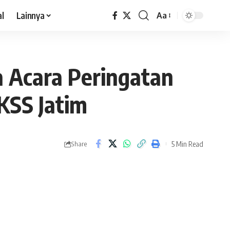
al
Lainnya
Aa
 Acara Peringatan
KSS Jatim
5 Min Read
Share