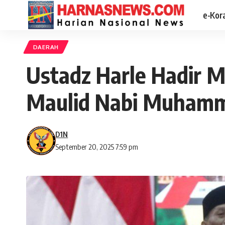
e-Kor
DAERAH
Ustadz Harle Hadir 
Maulid Nabi Muhamm
D1N
September 20, 2025 7:59 pm