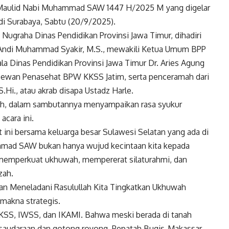
n Maulid Nabi Muhammad SAW 1447 H/2025 M yang digelar
i Surabaya, Sabtu (20/9/2025).
Nugraha Dinas Pendidikan Provinsi Jawa Timur, dihadiri
H. Andi Muhammad Syakir, M.S., mewakili Ketua Umum BPP
la Dinas Pendidikan Provinsi Jawa Timur Dr. Aries Agung
Dewan Penasehat BPW KKSS Jatim, serta penceramah dari
.Hi., atau akrab disapa Ustadz Harle.
ah, dalam sambutannya menyampaikan rasa syukur
acara ini.
t ini bersama keluarga besar Sulawesi Selatan yang ada di
mmad SAW bukan hanya wujud kecintaan kita kepada
 memperkuat ukhuwah, mempererat silaturahmi, dan
zah.
n Meneladani Rasulullah Kita Tingkatkan Ukhuwah
makna strategis.
KKSS, IWSS, dan IKAMI. Bahwa meski berada di tanah
persaudaraan dan gotong royong. Pepatah Bugis-Makassar