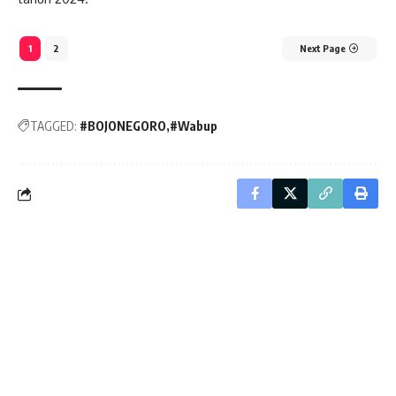
1
2
Next Page
TAGGED:
#BOJONEGORO
#Wabup