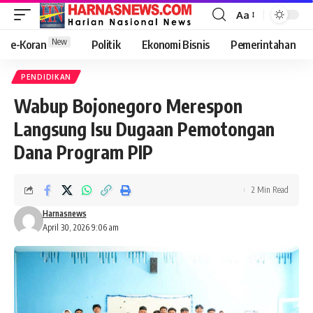
Aa
New
e-Koran
Politik
Ekonomi Bisnis
Pemerintahan
PENDIDIKAN
Wabup Bojonegoro Merespon
Langsung Isu Dugaan Pemotongan
Dana Program PIP
2 Min Read
Harnasnews
April 30, 2026 9:06 am