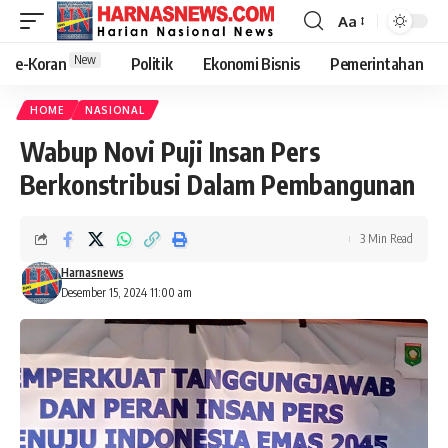
Aa
New
e-Koran
Politik
Ekonomi Bisnis
Pemerintahan
HOME
NASIONAL
Wabup Novi Puji Insan Pers
Berkonstribusi Dalam Pembangunan
3 Min Read
Harnasnews
Desember 15, 2024 11:00 am