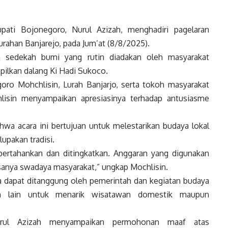
ati Bojonegoro, Nurul Azizah, menghadiri pagelaran
urahan Banjarejo, pada Jum’at (8/8/2025).
an sedekah bumi yang rutin diadakan oleh masyarakat
pilkan dalang Ki Hadi Sukoco.
goro Mohchlisin, Lurah Banjarjo, serta tokoh masyarakat
lisin menyampaikan apresiasinya terhadap antusiasme
hwa acara ini bertujuan untuk melestarikan budaya lokal
upakan tradisi.
ipertahankan dan ditingkatkan. Anggaran yang digunakan
isanya swadaya masyarakat,” ungkap Mochlisin.
ya dapat ditanggung oleh pemerintah dan kegiatan budaya
han lain untuk menarik wisatawan domestik maupun
rul Azizah menyampaikan permohonan maaf atas