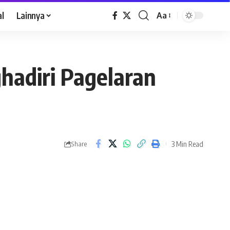
al
Lainnya
Aa
hadiri Pagelaran
3 Min Read
Share