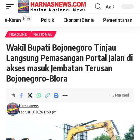
Aa
New
e-Koran
Politik
Ekonomi Bisnis
Pemerintahan
HEADLINE
NASIONAL
Wakil Bupati Bojonegoro Tinjau
Langsung Pemasangan Portal Jalan di
akses masuk Jembatan Terusan
Bojonegoro–Blora
3 Min Read
Harnasnews
Februari 3, 2026 11:50 pm