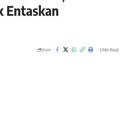
uk Entaskan
5 Min Read
Share