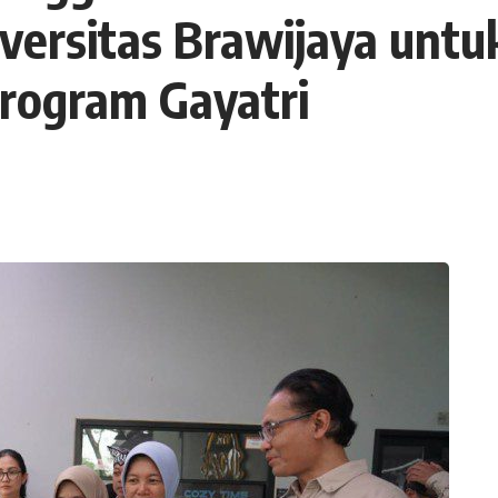
niversitas Brawijaya unt
Program Gayatri