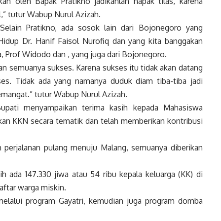
ukan oleh Bapak Pratikno jadikanlah napak tilas, karena
,” tutur Wabup Nurul Azizah.
elain Pratikno, ada sosok lain dari Bojonegoro yang
 Hidup Dr. Hanif Faisol Nurofiq dan yang kita banggakan
, Prof Widodo dan , yang juga dari Bojonegoro.
n semuanya sukses. Karena sukses itu tidak akan datang
oses. Tidak ada yang namanya duduk diam tiba-tiba jadi
emangat.” tutur Wabup Nurul Azizah.
upati menyampaikan terima kasih kepada Mahasiswa
akan KKN secara tematik dan telah memberikan kontribusi
m perjalanan pulang menuju Malang, semuanya diberikan
 ada 147.330 jiwa atau 54 ribu kepala keluarga (KK) di
ftar warga miskin.
melalui program Gayatri, kemudian juga program domba