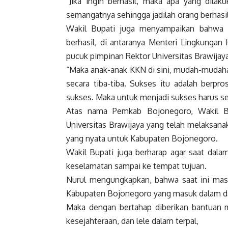
“Jika ingin berhasil, maka apa yang dilak
semangatnya sehingga jadilah orang berhasil
Wakil Bupati juga menyampaikan bahwa S
berhasil, di antaranya Menteri Lingkungan
pucuk pimpinan Rektor Universitas Brawijaya
“Maka anak-anak KKN di sini, mudah-mudaha
secara tiba-tiba. Sukses itu adalah berpr
sukses. Maka untuk menjadi sukses harus s
Atas nama Pemkab Bojonegoro, Wakil B
Universitas Brawijaya yang telah melaksan
yang nyata untuk Kabupaten Bojonegoro.
Wakil Bupati juga berharap agar saat dala
keselamatan sampai ke tempat tujuan.
Nurul mengungkapkan, bahwa saat ini masih
Kabupaten Bojonegoro yang masuk dalam da
Maka dengan bertahap diberikan bantuan 
kesejahteraan, dan lele dalam terpal,