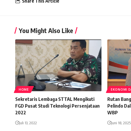
Share This Article
You Might Also Like
HOME
EKONOMI D
Sekretaris Lembaga STTAL Mengikuti
Rutan Bang
FGD Pusat Studi Teknologi Persenjataan
Pelindo Da
2022
WBP
Juli 13, 2022
Juni 18, 2025