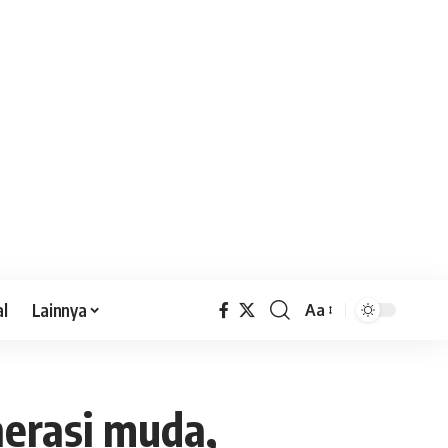
al
Lainnya
Aa
nerasi muda,