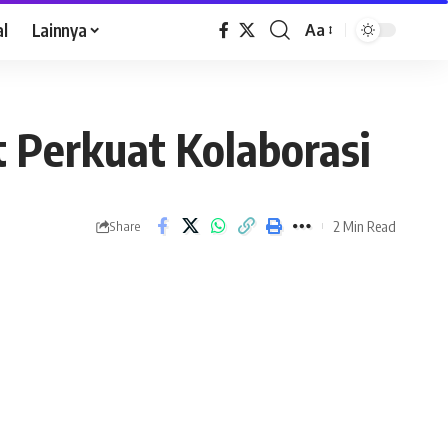
al
Lainnya
Aa
 Perkuat Kolaborasi
2 Min Read
Share