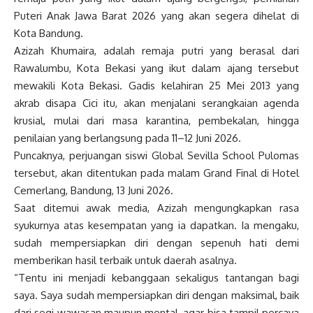
Puteri Anak Jawa Barat 2026 yang akan segera dihelat di
Kota Bandung.
Azizah Khumaira, adalah remaja putri yang berasal dari
Rawalumbu, Kota Bekasi yang ikut dalam ajang tersebut
mewakili Kota Bekasi. Gadis kelahiran 25 Mei 2013 yang
akrab disapa Cici itu, akan menjalani serangkaian agenda
krusial, mulai dari masa karantina, pembekalan, hingga
penilaian yang berlangsung pada 11–12 Juni 2026.
Puncaknya, perjuangan siswi Global Sevilla School Pulomas
tersebut, akan ditentukan pada malam Grand Final di Hotel
Cemerlang, Bandung, 13 Juni 2026.
Saat ditemui awak media, Azizah mengungkapkan rasa
syukurnya atas kesempatan yang ia dapatkan. Ia mengaku,
sudah mempersiapkan diri dengan sepenuh hati demi
memberikan hasil terbaik untuk daerah asalnya.
“Tentu ini menjadi kebanggaan sekaligus tantangan bagi
saya. Saya sudah mempersiapkan diri dengan maksimal, baik
dari segi wawasan maupun mental, agar bisa tampil percaya