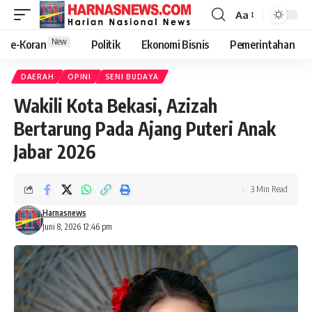
Aa
New
e-Koran
Politik
Ekonomi Bisnis
Pemerintahan
DAERAH
OPINI
SENI BUDAYA
Wakili Kota Bekasi, Azizah
Bertarung Pada Ajang Puteri Anak
Jabar 2026
3 Min Read
Harnasnews
Juni 8, 2026 12:46 pm