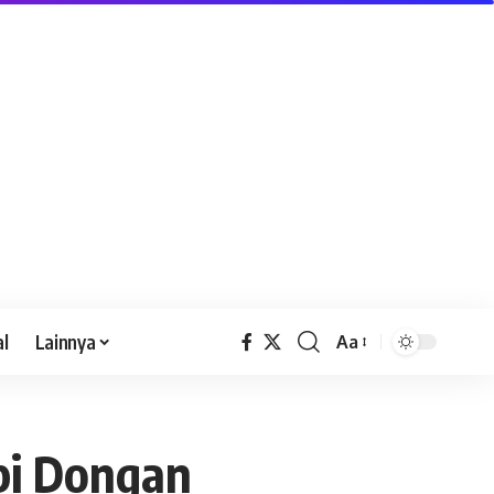
al
Lainnya
Aa
opi Dongan