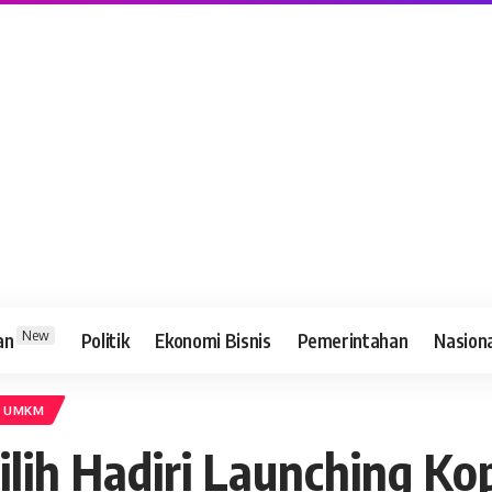
New
an
Politik
Ekonomi Bisnis
Pemerintahan
Nasion
UMKM
ilih Hadiri Launching K