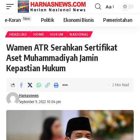
Aa
New
e-Koran
Politik
Ekonomi Bisnis
Pemerintahan
HEADLINE
HOME
HUKUM
NASIONAL
Wamen ATR Serahkan Sertifikat
Aset Muhammadiyah Jamin
Kepastian Hukum
2 Min Read
Harnasnews
September 9, 2022 10:04 pm