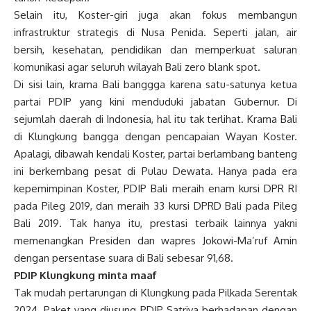
Selain itu, Koster-giri juga akan fokus membangun
infrastruktur strategis di Nusa Penida. Seperti jalan, air
bersih, kesehatan, pendidikan dan memperkuat saluran
komunikasi agar seluruh wilayah Bali zero blank spot.
Di sisi lain, krama Bali banggga karena satu-satunya ketua
partai PDIP yang kini menduduki jabatan Gubernur. Di
sejumlah daerah di Indonesia, hal itu tak terlihat. Krama Bali
di Klungkung bangga dengan pencapaian Wayan Koster.
Apalagi, dibawah kendali Koster, partai berlambang banteng
ini berkembang pesat di Pulau Dewata. Hanya pada era
kepemimpinan Koster, PDIP Bali meraih enam kursi DPR RI
pada Pileg 2019, dan meraih 33 kursi DPRD Bali pada Pileg
Bali 2019. Tak hanya itu, prestasi terbaik lainnya yakni
memenangkan Presiden dan wapres Jokowi-Ma’ruf Amin
dengan persentase suara di Bali sebesar 91,68.
PDIP Klungkung minta maaf
Tak mudah pertarungan di Klungkung pada Pilkada Serentak
2024. Paket yang diusung PDIP Satriya berhadapan dengan