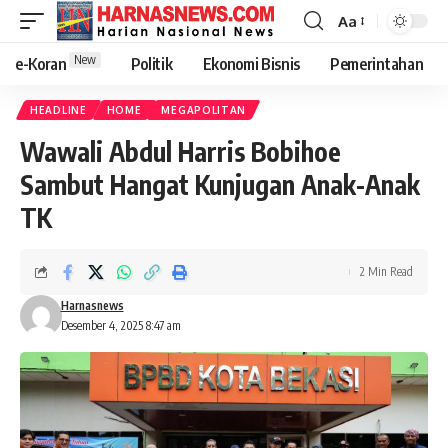
Aa
New
e-Koran
Politik
Ekonomi Bisnis
Pemerintahan
HEADLINE
HOME
MEGAPOLITAN
Wawali Abdul Harris Bobihoe
Sambut Hangat Kunjugan Anak-Anak
TK
2 Min Read
Harnasnews
Desember 4, 2025 8:47 am