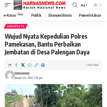
Aa
New
e-Koran
Politik
Ekonomi Bisnis
Pemerintahan
PARIWISATA
Wujud Nyata Kepedulian Polres
Pamekasan, Bantu Perbaikan
Jembatan di Desa Palengan Daya
1 Min Read
Harnasnews
Januari 20, 2026 7:50 pm